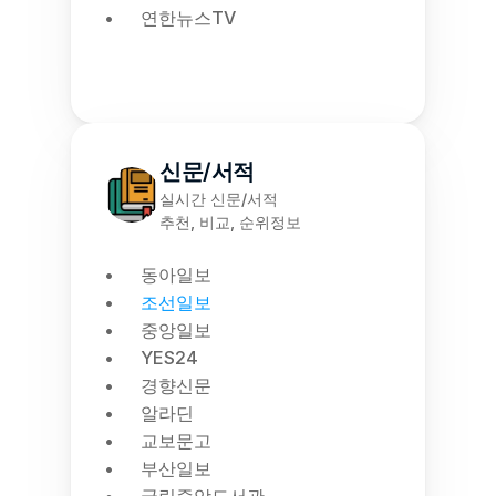
연한뉴스TV
신문/서적
실시간 신문/서적
추천, 비교, 순위정보
동아일보
조선일보
중앙일보
YES24
경향신문
알라딘
교보문고
부산일보