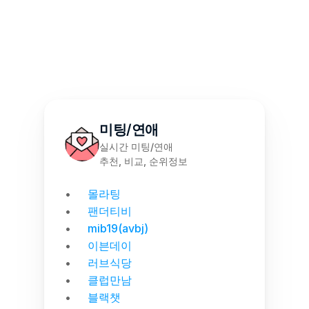
몰천사 몰러브 성인용품 - 월간 랭킹 집계
미팅/연애
실시간 미팅/연애
추천, 비교, 순위정보
몰라팅
팬더티비
mib19(avbj)
이븐데이
러브식당
클럽만남
블랙챗