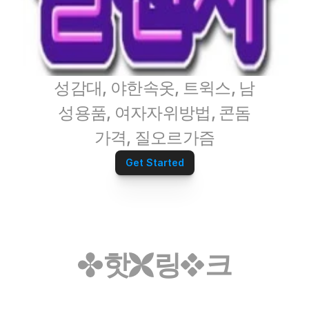
성감대, 야한속옷, 트윅스, 남
성용품, 여자자위방법, 콘돔
가격, 질오르가즘
Get Started
핫
링
크